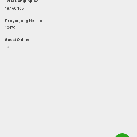
Total Pengunjung:
18.160.105
Pengunjung Hari Ini:
10479
Guest Online:
101