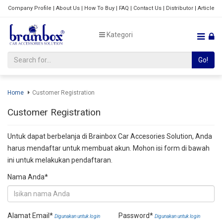
Company Profile
|
About Us
|
How To Buy
|
FAQ
|
Contact Us
|
Distributor
|
Article
Kategori
Go!
Home
Customer Registration
Customer Registration
Untuk dapat berbelanja di Brainbox Car Accesories Solution, Anda
harus mendaftar untuk membuat akun. Mohon isi form di bawah
ini untuk melakukan pendaftaran.
Nama Anda*
Alamat Email*
Password*
Digunakan untuk login
Digunakan untuk login