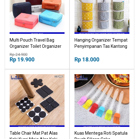
Multi Pouch Travel Bag
Hanging Organizer Tempat
Organizer Toilet Organizer
Penyimpanan Tas Kantong
Cosmetic Bag
Gantung Kain 3 Kolom
Rp 24.900
Rp 19.900
Rp 18.000
Table Chair Mat Pat Alas
Kuas Mentega Roti Spatula