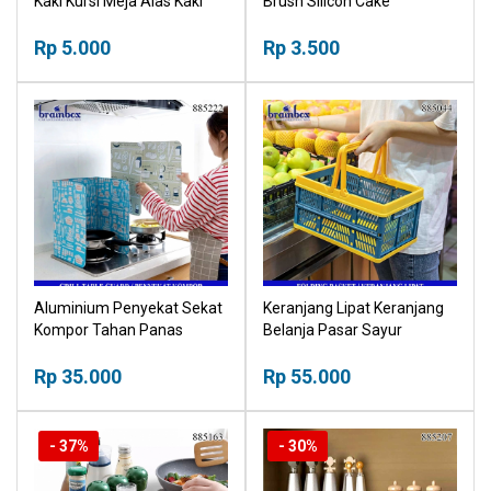
Kaki Kursi Meja Alas Kaki
Brush Silicon Cake
Pelindung Furniture Felt
Barbeque Kuas Silikon Kuas
Pads
Rp 5.000
Kue
Rp 3.500
Aluminium Penyekat Sekat
Keranjang Lipat Keranjang
Kompor Tahan Panas
Belanja Pasar Sayur
Tahan Cipratan
Keranjang Serbaguna
Rp 35.000
Multifungsi
Rp 55.000
- 37%
- 30%