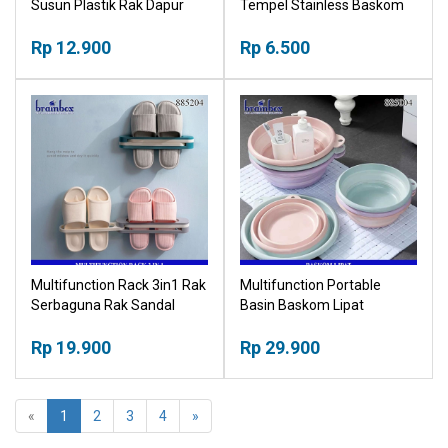
Susun Plastik Rak Dapur
Tempel Stainless Baskom
Rak Toilet Rak Serbaguna
Ember Serbaguna Hanger
Multifungsi
Rp 12.900
Gantungan Kait
Rp 6.500
Multifunction Rack 3in1 Rak
Multifunction Portable
Serbaguna Rak Sandal
Basin Baskom Lipat
Gantungan Handuk Rak
Serbaguna Multifungsi
Panci
Rp 19.900
Rp 29.900
«
1
2
3
4
»