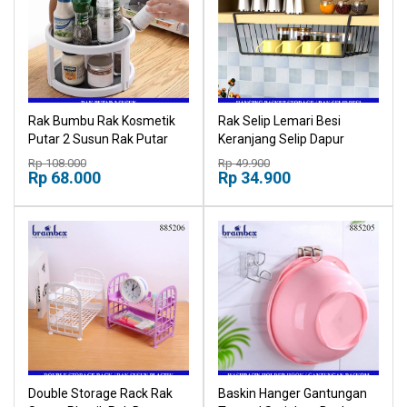
Rak Bumbu Rak Kosmetik
Rak Selip Lemari Besi
Putar 2 Susun Rak Putar
Keranjang Selip Dapur
Serbaguna Rak Dapur
Serbaguna Multiguna
Rp 108.000
Rp 49.900
Rp 68.000
Rp 34.900
Double Storage Rack Rak
Baskin Hanger Gantungan