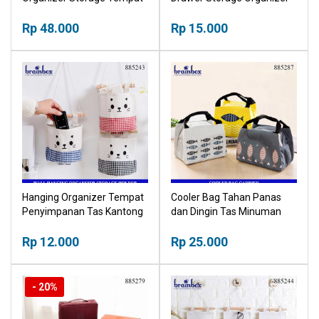
Pakaian Dalam Serbaguna
Hidden Drawer Laci
Rp 48.000
Tersembunyi
Rp 15.000
Hanging Organizer Tempat
Cooler Bag Tahan Panas
Penyimpanan Tas Kantong
dan Dingin Tas Minuman
Gantung Kain 1 Kolom
Kaleng Tas Makanan Anak
Rp 12.000
Rp 25.000
- 20%