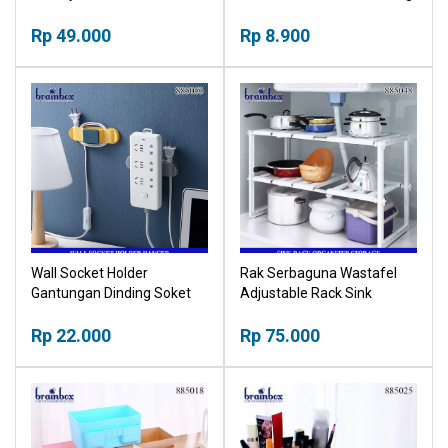
Nyamuk
Kepang Jemuran Pakaian
Rp 49.000
Baju
Rp 8.900
Wall Socket Holder
Rak Serbaguna Wastafel
Gantungan Dinding Soket
Adjustable Rack Sink
Kabel Bingkai Modem
Organizer Storage Kabinet
Remote Serbaguna
Rp 22.000
Rp 75.000
Multifungsi