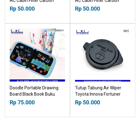
AC Cabin Filter Carbon
AC Cabin Filter Carbon
Suzuki Ertiga 2012-2018
Toyota Avanza Daihatsu
Rp 50.000
Rp 50.000
18015030
Xenia 2003-2011 18015030
Doodle Portable Drawing
Tutup Tabung Air Wiper
Board Black Book Buku
Toyota Innova Fortuner
Papan Tulis Hitam Gambar
Hilux Washer Bottle Cap
Rp 75.000
Rp 50.000
Buku Tulis Bisa Dihapus