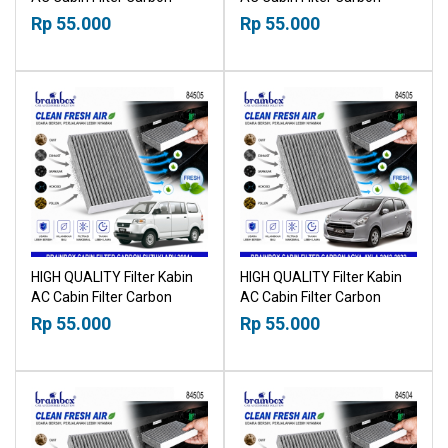
Suzuki Baleno 2017+
Toyota Avanza Daihatsu
Rp 55.000
Rp 55.000
18518030
Xenia 2012-2021 18518030
HIGH QUALITY Filter Kabin
HIGH QUALITY Filter Kabin
AC Cabin Filter Carbon
AC Cabin Filter Carbon
Suzuki APV 2004+
Toyota Agya Daihatsu Ayla
Rp 55.000
Rp 55.000
18518030
2012-2022 18518030