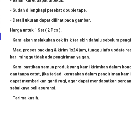
- Bahan karet dapat ditekuk.
- Sudah dilengkapi perekat double tape.
- Detail ukuran dapat dilihat pada gambar.
Harga untuk 1 Set ( 2 Pcs ).
- Kami akan melakukan cek fisik terlebih dahulu sebelum peng
- Max. proses packing & kirim 1x24 jam, tunggu info update res
hari minggu tidak ada pengiriman ya gan.
- Kami pastikan semua produk yang kami kirimkan dalam kond
dan tanpa catat, jika terjadi kerusakan dalam pengiriman kami
dapat memberikan ganti rugi, agar dapat mendapatkan pergan
sebaiknya beli asuransi.
- Terima kasih.