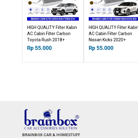
HIGH QUALITY Filter Kabin
HIGH QUALITY Filter Kabi
AC Cabin Filter Carbon
AC Cabin Filter Carbon
Toyota Rush 2018+
Nissan Kicks 2020+
18518030
18518030
Rp 55.000
Rp 55.000
BRAINBOX CAR & HOMESTUFF