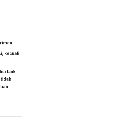
iriman.
i, kecuali
isi baik
 tidak
tian