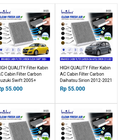
IGH QUALITY Filter Kabin
HIGH QUALITY Filter Kabin
C Cabin Filter Carbon
AC Cabin Filter Carbon
uzuki Swift 2005+
Daihatsu Sirion 2012-2021
8518030
18518030
Rp 55.000
Rp 55.000