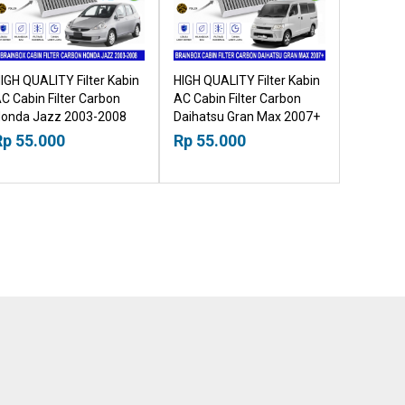
IGH QUALITY Filter Kabin
HIGH QUALITY Filter Kabin
C Cabin Filter Carbon
AC Cabin Filter Carbon
onda Jazz 2003-2008
Daihatsu Gran Max 2007+
8518030
18518030
Rp 55.000
Rp 55.000