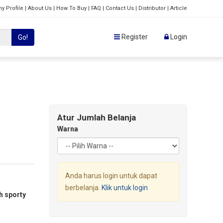
y Profile
|
About Us
|
How To Buy
|
FAQ
|
Contact Us
|
Distributor
|
Article
Register
Login
Go!
Atur Jumlah Belanja
Warna
Anda harus login untuk dapat
berbelanja.
Klik untuk login
h sporty