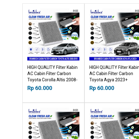
HIGH QUALITY Filter Kabin
HIGH QUALITY Filter Kabi
AC Cabin Filter Carbon
AC Cabin Filter Carbon
Toyota Corolla Altis 2008-
Toyota Agya 2023+
2019 21019530
21019530
Rp 60.000
Rp 60.000