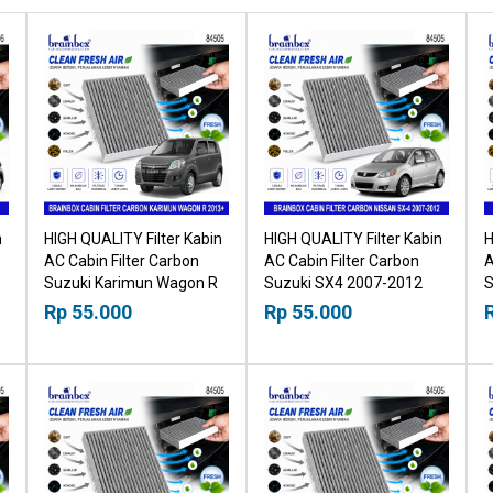
n
HIGH QUALITY Filter Kabin
HIGH QUALITY Filter Kabin
H
AC Cabin Filter Carbon
AC Cabin Filter Carbon
A
Suzuki Karimun Wagon R
Suzuki SX4 2007-2012
S
2013+ 18518030
18518030
1
Rp 55.000
Rp 55.000