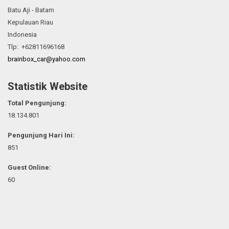
Batu Aji - Batam
Kepulauan Riau
Indonesia
Tlp: +62811696168
brainbox_car@yahoo.com
Statistik Website
Total Pengunjung:
18.134.801
Pengunjung Hari Ini:
851
Guest Online:
60