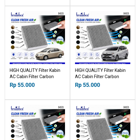
HIGH QUALITY Filter Kabin
HIGH QUALITY Filter Kabin
AC Cabin Filter Carbon
AC Cabin Filter Carbon
Honda City 2002-2008
Toyota Calya Daihatsu Sigra
Rp 55.000
Rp 55.000
18518030
2016+ 18518030