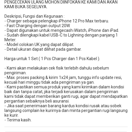
PENGECEKAN ULANG MOHON DIINFOKAN KE KAMI DAN AKAN
KAMI BUKA SEGELNYA.
Deskripsi, Fungsi dan Kegunaan :
- Charger sebagai pelengkap iPhone 12 Pro Max terbaru.
- Fast Charging dengan output 20W.
- Dapat digunakan untuk mengecash iWatch, iPhone dan iPad.
- Sudah dilengkapi kabel USB-C to Lighning dengan panjang 1
Meter.
- Model colokan UK yang dapat dilipat.
- Detail ukuran dapat dilihat pada gambar.
Harga untuk 1 Set ( 1 Pcs Charger dan 1 Pcs Kabel ).
- Kami akan melakukan cek fisik terlebih dahulu sebelum
pengiriman.
- Max. proses packing & kirim 1x24 jam, tunggu info update resi,
kecuali hari minggu tidak ada pengiriman ya gan.
- Kami pastikan semua produk yang kami kirimkan dalam kondisi
baik dan tanpa catat, jika terjadi kerusakan dalam pengiriman
kami tidak dapat memberikan ganti rugi, agar dapat mendapatkan
pergantian sebaiknya beli asuransi.
- Jika saat penerimaan barang kardus kondisi rusak atau sobek
langsung complain ke kurirnya dan minta pergantian rugi langsung
ke kurir.
- Terima kasih.