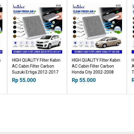
n
HIGH QUALITY Filter Kabin
HIGH QUALITY Filter Kabin
H
AC Cabin Filter Carbon
AC Cabin Filter Carbon
A
Suzuki Ertiga 2012-2017
Honda City 2002-2008
T
18518030
18518030
S
Rp 55.000
Rp 55.000