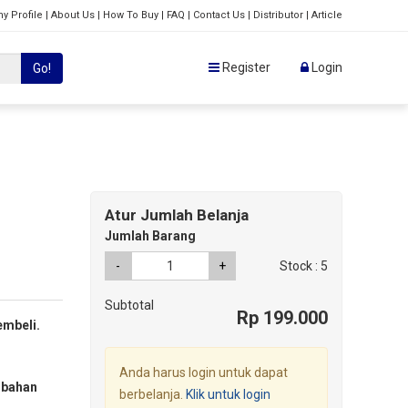
y Profile
|
About Us
|
How To Buy
|
FAQ
|
Contact Us
|
Distributor
|
Article
Register
Login
Go!
Atur Jumlah Belanja
Jumlah Barang
-
+
Stock : 5
Subtotal
Rp 199.000
mbeli.
Anda harus login untuk dapat
mbahan
berbelanja.
Klik untuk login