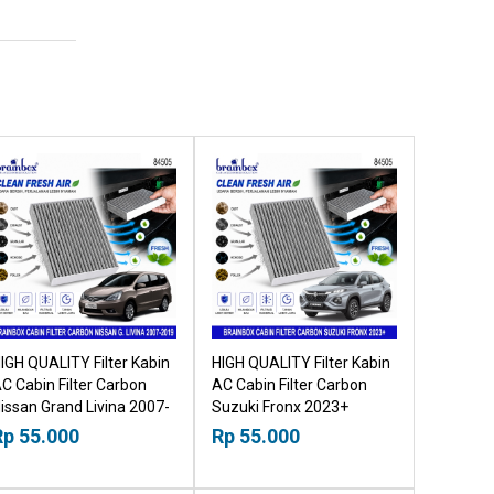
IGH QUALITY Filter Kabin
HIGH QUALITY Filter Kabin
C Cabin Filter Carbon
AC Cabin Filter Carbon
issan Grand Livina 2007-
Suzuki Fronx 2023+
019 18518030
18518030
Rp 55.000
Rp 55.000