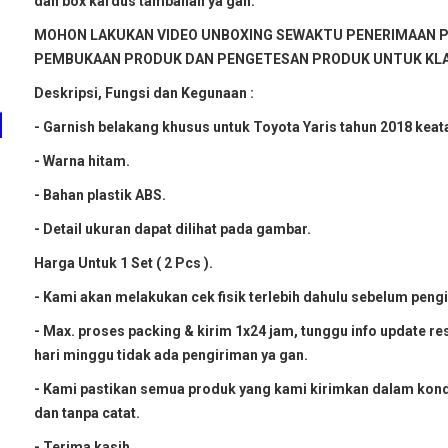
dan box kardus tambahan ya gan.
MOHON LAKUKAN VIDEO UNBOXING SEWAKTU PENERIMAAN 
PEMBUKAAN PRODUK DAN PENGETESAN PRODUK UNTUK KLA
Deskripsi, Fungsi dan Kegunaan :
- Garnish belakang khusus untuk Toyota Yaris tahun 2018 keat
- Warna hitam.
- Bahan plastik ABS.
- Detail ukuran dapat dilihat pada gambar.
Harga Untuk 1 Set ( 2 Pcs ).
- Kami akan melakukan cek fisik terlebih dahulu sebelum peng
- Max. proses packing & kirim 1x24 jam, tunggu info update res
hari minggu tidak ada pengiriman ya gan.
- Kami pastikan semua produk yang kami kirimkan dalam kond
dan tanpa catat.
- Terima kasih.