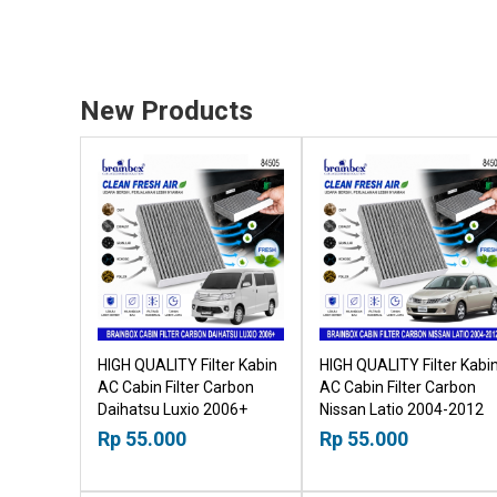
New Products
HIGH QUALITY Filter Kabin
HIGH QUALITY Filter Kabi
AC Cabin Filter Carbon
AC Cabin Filter Carbon
Daihatsu Luxio 2006+
Nissan Latio 2004-2012
18518030
18518030
Rp 55.000
Rp 55.000