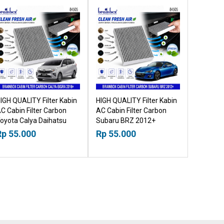
IGH QUALITY Filter Kabin
HIGH QUALITY Filter Kabin
C Cabin Filter Carbon
AC Cabin Filter Carbon
oyota Calya Daihatsu
Subaru BRZ 2012+
igra 2016+ 18518030
18518030
Rp 55.000
Rp 55.000