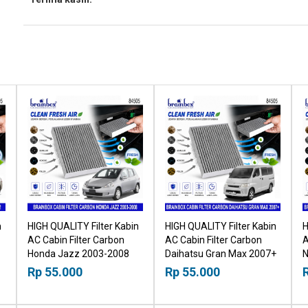
n
HIGH QUALITY Filter Kabin
HIGH QUALITY Filter Kabin
H
AC Cabin Filter Carbon
AC Cabin Filter Carbon
A
Honda Jazz 2003-2008
Daihatsu Gran Max 2007+
N
18518030
18518030
2
Rp 55.000
Rp 55.000