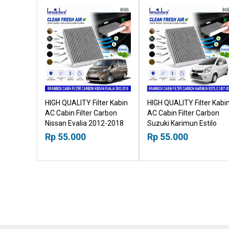
HIGH QUALITY Filter Kabin
HIGH QUALITY Filter Kabi
AC Cabin Filter Carbon
AC Cabin Filter Carbon
Nissan Evalia 2012-2018
Suzuki Karimun Estilo
18518030
2007-2013 18518030
Rp 55.000
Rp 55.000