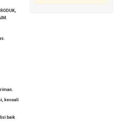
PRODUK,
IM.
as.
iriman.
i, kecuali
isi baik