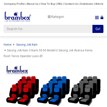
Company Profile
|
About Us
|
How To Buy
|
FAQ
|
Contact Us
|
Distributor
|
Article
Kategori
Go!
Home
Sarung Jok Kain
Sarung Jok Kain 3 Baris 50-50 Model-U Sarung Jok Avanza Xenia
Rush Terios Xpander Luxio dll