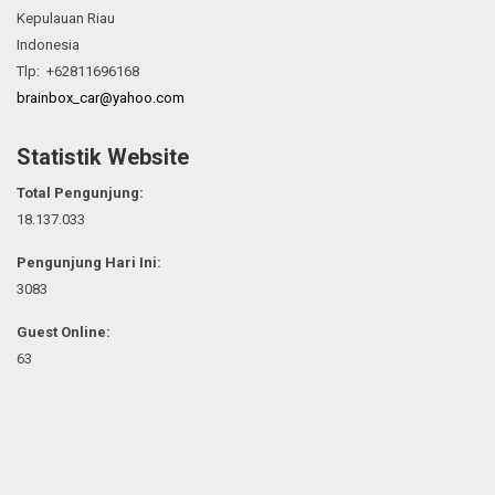
Kepulauan Riau
Indonesia
Tlp: +62811696168
brainbox_car@yahoo.com
Statistik Website
Total Pengunjung:
18.137.033
Pengunjung Hari Ini:
3083
Guest Online:
63