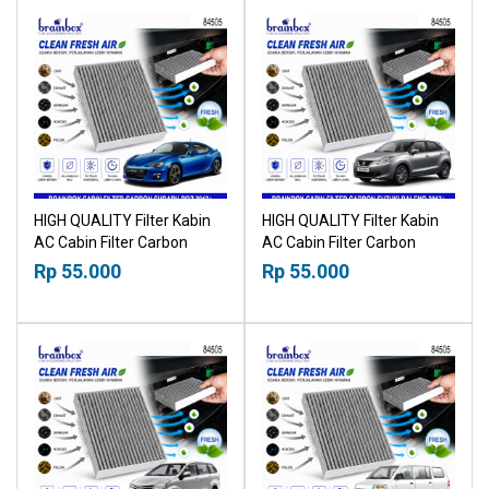
HIGH QUALITY Filter Kabin
HIGH QUALITY Filter Kabin
AC Cabin Filter Carbon
AC Cabin Filter Carbon
Subaru BRZ 2012+
Suzuki Baleno 2017+
Rp 55.000
Rp 55.000
18518030
18518030