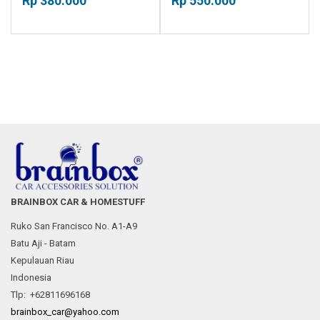
Rp 380.000
Rp 550.000
Dinamo Motor Ritrek
Retreact
BRAINBOX CAR & HOMESTUFF
Ruko San Francisco No. A1-A9
Batu Aji - Batam
Kepulauan Riau
Indonesia
Tlp: +62811696168
brainbox_car@yahoo.com