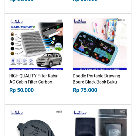
Terios 2006-2017
18015030
18015030
HIGH QUALITY Filter Kabin
Doodle Portable Drawing
AC Cabin Filter Carbon
Board Black Book Buku
Toyota Avanza Daihatsu
Papan Tulis Hitam Gambar
Rp 50.000
Rp 75.000
Xenia 2003-2011 18015030
Buku Tulis Bisa Dihapus