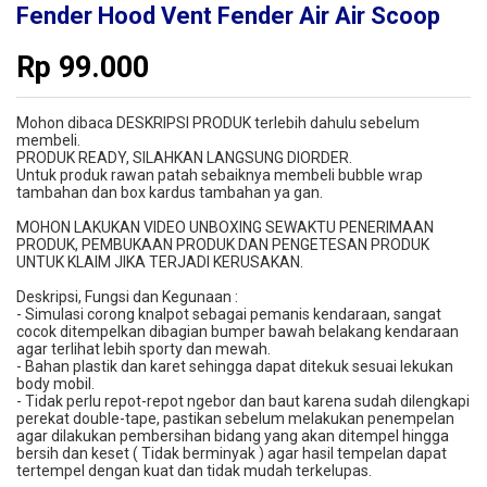
Fender Hood Vent Fender Air Air Scoop
Rp
99.000
Mohon dibaca DESKRIPSI PRODUK terlebih dahulu sebelum
membeli.
PRODUK READY, SILAHKAN LANGSUNG DIORDER.
Untuk produk rawan patah sebaiknya membeli bubble wrap
tambahan dan box kardus tambahan ya gan.
MOHON LAKUKAN VIDEO UNBOXING SEWAKTU PENERIMAAN
PRODUK, PEMBUKAAN PRODUK DAN PENGETESAN PRODUK
UNTUK KLAIM JIKA TERJADI KERUSAKAN.
Deskripsi, Fungsi dan Kegunaan :
- Simulasi corong knalpot sebagai pemanis kendaraan, sangat
cocok ditempelkan dibagian bumper bawah belakang kendaraan
agar terlihat lebih sporty dan mewah.
- Bahan plastik dan karet sehingga dapat ditekuk sesuai lekukan
body mobil.
- Tidak perlu repot-repot ngebor dan baut karena sudah dilengkapi
perekat double-tape, pastikan sebelum melakukan penempelan
agar dilakukan pembersihan bidang yang akan ditempel hingga
bersih dan keset ( Tidak berminyak ) agar hasil tempelan dapat
tertempel dengan kuat dan tidak mudah terkelupas.